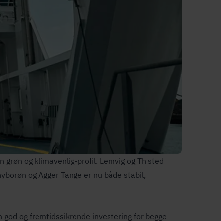
 grøn og klimavenlig-profil. Lemvig og Thisted
yborøn og Agger Tange er nu både stabil,
od og frem­tids­sik­ren­de investering for begge