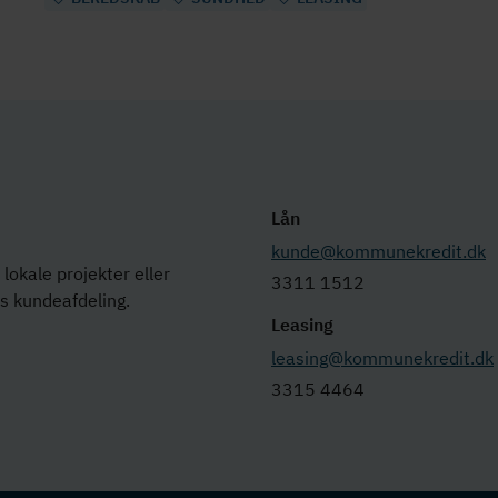
Lån
kunde@kommunekredit.dk
lokale projekter eller
3311 1512
es kundeafdeling.
Leasing
leasing@kommunekredit.dk
3315 4464