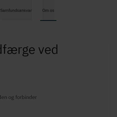
Gå
Samfundsansvar
Om os
til
hovedindhold
idfærge ved
en og forbinder