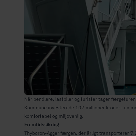
Når pendlere, lastbiler og turister tager færgetur
Kommune investerede 107 millioner kroner i en mod
komfortabel og miljøvenlig.
Frem­tids­sik­ring
Thyborøn-Agger færgen, der årligt transporterer 7.0