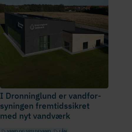
I Dronninglund er vand­for­
sy­nin­gen fremtidssikret
med nyt vandværk
VAND OG SPILDEVAND
LÅN