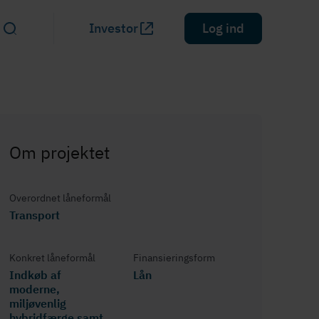
Investor
Log ind
Om projektet
Overordnet låneformål
Transport
Konkret låneformål
Fi­nan­si­e­rings­form
Indkøb af
Lån
moderne,
miljøvenlig
hybridfærge samt