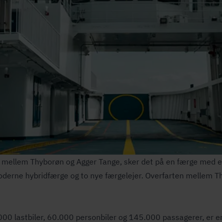
en mellem Thyborøn og Agger Tange, sker det på en færge med en
erne hybridfærge og to nye færgelejer. Overfarten mellem Th
00 lastbiler, 60.000 personbiler og 145.000 passagerer, er en g