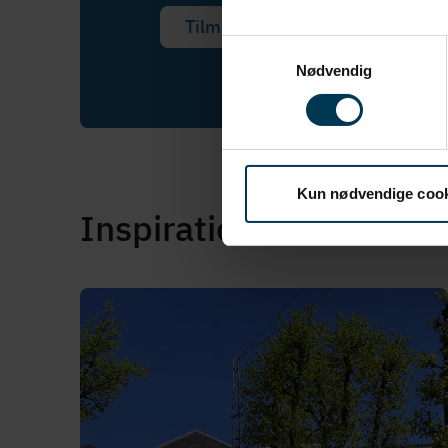
Tilmed dig her
Samtykkevalg
Nødvendig
Kun nødvendige coo
Inspiration fra andre k