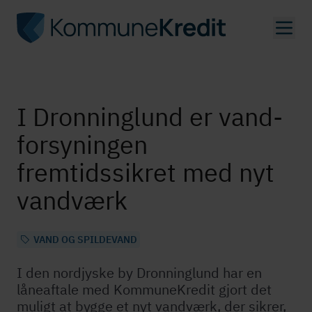
Gå
til
hovedindhold
I Dronninglund er vand­
for­sy­nin­gen
fremtidssikret med nyt
vandværk
VAND OG SPILDEVAND
I den nordjyske by Dronninglund har en
låneaftale med KommuneKredit gjort det
muligt at bygge et nyt vandværk, der sikrer,