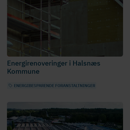
Ener­gi­renove­rin­ger i Halsnæs
Kommune
ENERGIBESPARENDE FORANSTALTNINGER
GRØNT LÅN