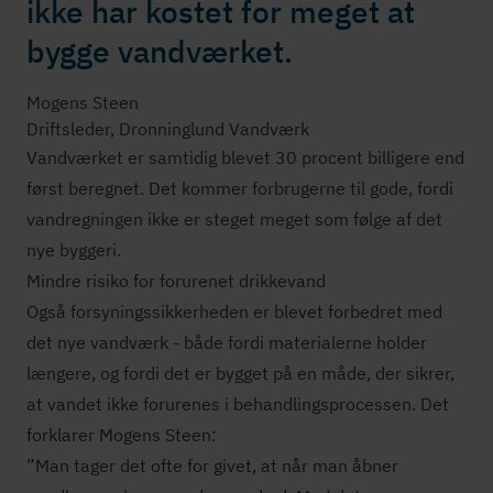
ikke har kostet for meget at
bygge vandværket.
Mogens Steen
Driftsleder, Dronninglund Vandværk
Vandværket er samtidig blevet 30 procent billigere end
først beregnet. Det kommer forbrugerne til gode, fordi
vandregningen ikke er steget meget som følge af det
nye byggeri.
Mindre risiko for forurenet drikkevand
Også for­sy­nings­sik­ker­he­den er blevet forbedret med
det nye vandværk - både fordi materialerne holder
længere, og fordi det er bygget på en måde, der sikrer,
at vandet ikke forurenes i be­hand­lings­pro­ces­sen. Det
forklarer Mogens Steen:
”Man tager det ofte for givet, at når man åbner