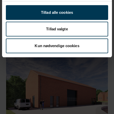
Inspiration fra andre kunder
Tillad alle cookies
Inspiration fra vores kunder
Tillad valgte
Kun nødvendige cookies