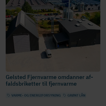
Gelsted Fjernvarme omdanner af­
falds­bri­ket­ter til fjernvarme
VARME- OG ENERGIFORSYNING
GRØNT LÅN