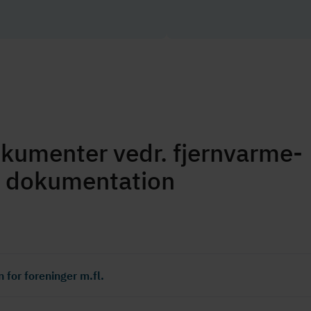
umenter vedr. fjern­var­me­
ig dokumentation
for foreninger m.fl.