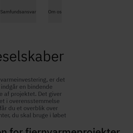
Gå
Samfundsansvar
Om os
til
hovedindhold
­sel­ska­ber
ar­me­in­ve­ste­ring, er det
 I indgår en bindende
 af projektet. Det giver
et i over­ens­stem­mel­se
 får du et overblik over
er, du skal bruge i løbet
 for fjern­var­me­pro­jek­ter