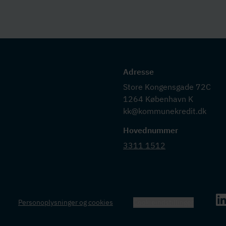
Adresse
Store Kongensgade 72C

1264 København K

kk@kommunekredit.dk
Hovednummer
3311 1512
Personoplysninger og cookies
Cookieindstillinger