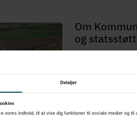
Om Kommune
og stats­støt­t
Et lån i KommuneKredit indeh
tilbyde, fordi vi finansierer
kommunerne og regionerne hæ
obligationer er meget sikre o
Detaljer
ren­ter­ne.
Den rentefordel, som vi giver 
ookies
reg­ler er relevante i forhol
se vores indhold, til at vise dig funktioner til sociale medier og til
foretage en selvstændig stats­
Vurderer vi, at et lån til et f
er konkurrence på det pågæld