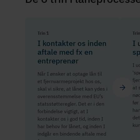
Trin 1
Trin
I kontakter os inden
I 
aftale med fx en
s
entreprenør
I u
'sp
Når I ønsker at optage lån til
fje
et fjern­var­me­pro­jekt hos os,
at 
skal vi sikre, at lånet kan ydes i
nø
over­ens­stem­mel­se med EU’s
før
stats­støt­te­reg­ler. Det er i den
har
forbindelse vigtigt, at I
det 
kontakter os i god tid, inden I
ku
har behov for lånet, og inden I
indgår en bindende aftale med