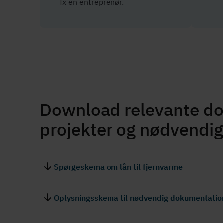
fx en entreprenør.
Download relevante dok
pro­jek­ter og nødvend
Spørgeskema om lån til fjernvarme
Oplysningsskema til nødvendig dokumentation 