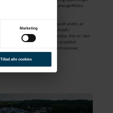
d for at yde lovlig statsstøtte til energieffektiv
up­pe­fri­ta­gel­ses­reg­ler­ne er blandt andet, at
Marketing
­ning”. Det vil sige, at støtten indeholdt i
dning for projektets gennemførelse. Det er i den
 modtaget lå­ne­an­mod­nin­gen, før projektet
r en bindende aftale med fx en entreprenør.
Tillad alle cookies
res lån