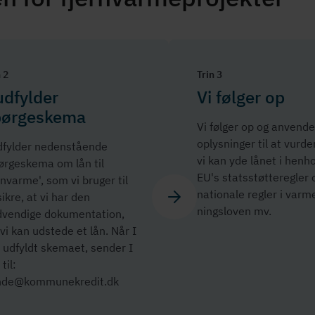
 2
Trin 3
udfylder
Vi følger op
pørgeskema
Vi følger op og anvende
oplysninger til at vurd
dfylder nedenstående
vi kan yde lånet i henhol
ørgeskema om lån til
EU's stats­støt­te­reg­ler
rnvarme', som vi bruger til
nationale regler i var­me
sikre, at vi har den
nings­lo­ven mv.
dvendige dokumentation,
 vi kan udstede et lån. Når I
 udfyldt skemaet, sender I
til:
nde@kommunekredit.dk