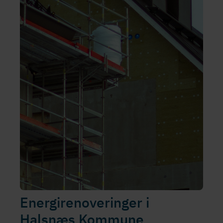
Ener­gi­renove­rin­ger i
Halsnæs Kommune