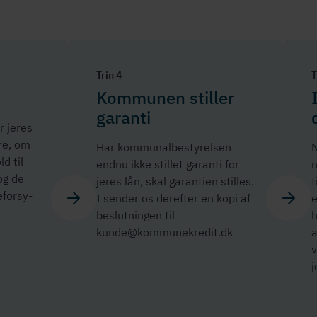
Trin 4
T
Kommunen stiller
garanti
r jeres
ere, om
Har kom­mu­nal­be­sty­rel­sen
N
d til
endnu ikke stillet garanti for
 og de
jeres lån, skal garantien stilles.
t
­for­sy­
I sender os derefter en kopi af
e
beslutningen til
h
kunde@kommunekredit.dk
a
v
j