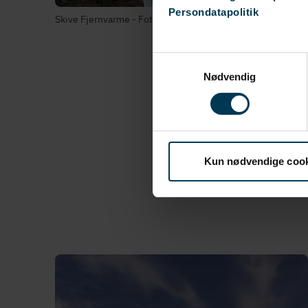
Persondatapolitik
Skive Fjernvarme - Foto: Gottlieb Paludan Architects
Samtykkevalg
Nødvendig
Kun nødvendige coo