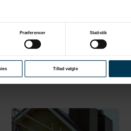
ses­reg­ler, som giver mulighe
fjernvarme.
En betingelse for at anvende gr
Præferencer
Statistik
lånet har ”til­skyn­del­ses­virk
KommuneKredits lån har bety
forbindelse et krav, at vi har
påbegyndes, dvs. før I indgå
kies
Tillad valgte
Læs om rammerne for vo