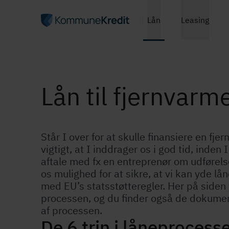
Lån
Leasing
Lån til fjern­var­me
Står I over for at skulle finansiere en fjern­v
vigtigt, at I inddrager os i god tid, inden
aftale med fx en entreprenør om udførelse
os mulighed for at sikre, at vi kan yde lån
med EU’s stats­støt­te­reg­ler. Her på siden
processen, og du finder også de dokument
af processen.
De 6 trin i låneprocessen