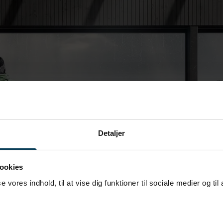
Detaljer
ookies
se vores indhold, til at vise dig funktioner til sociale medier og til
anmark og fik i 2023 en plads på UNESCO’s ver­dens­arvs­li­ste
d Blåtands 1000 år gamle vision om en ny retning for Danmark