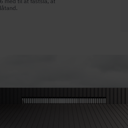
 med til at fastslå, at
låtand.