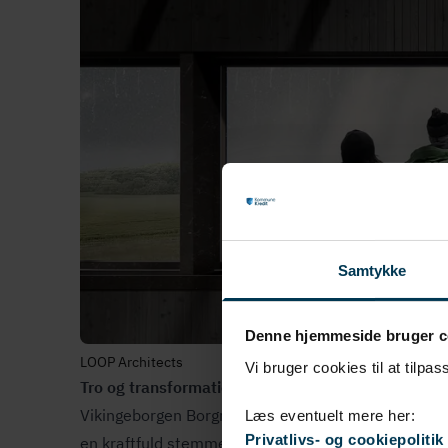
Samtykke
Denne hjemmeside bruger c
LOOP Architects
Vi bruger cookies til at tilpas
Tro og transformation
Vikingeborgen Borgring blev den femte ringborg i D
Læs eventuelt mere her:
Privatlivs- og cookiepolitik
en kraftfuld stemme i det rungende ekko fra Haral