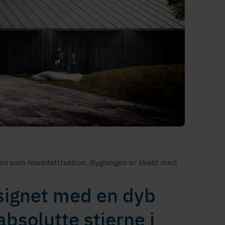
 som ho­ve­d­at­trak­tion. Bygningen er skabt med
signet med en dyb
absolutte stjerne i