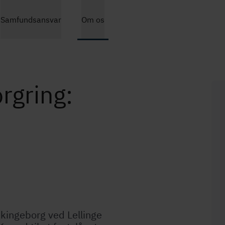
Gå
Samfundsansvar
Om os
til
hovedindhold
rgring:
ikingeborg ved Lellinge