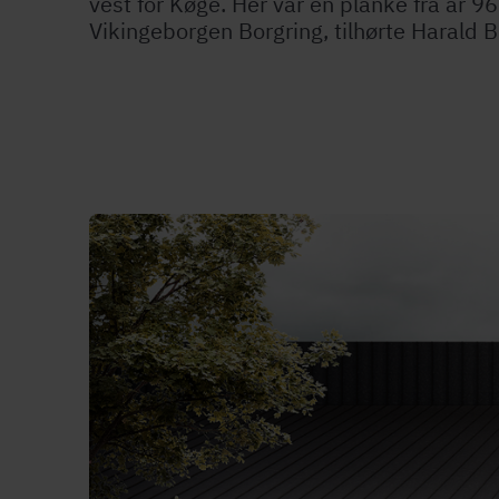
vest for Køge. Her var en planke fra år 966
Vikingeborgen Borgring, tilhørte Harald B