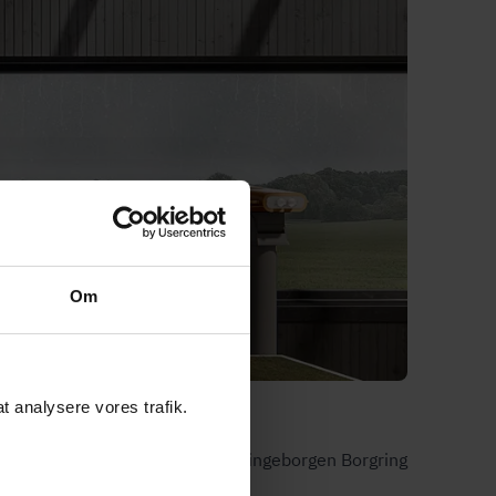
Om
 at analysere vores trafik.
. Med denne anerkendelse får Vikingeborgen Borgring
.