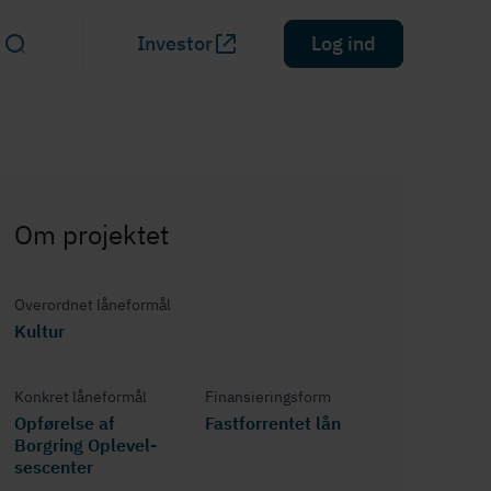
Investor
Log ind
Om projektet
Overordnet låneformål
Kultur
Konkret låneformål
Fi­nan­si­e­rings­form
Opførelse af
Fastforrentet lån
Borgring Op­le­vel­
ses­cen­ter