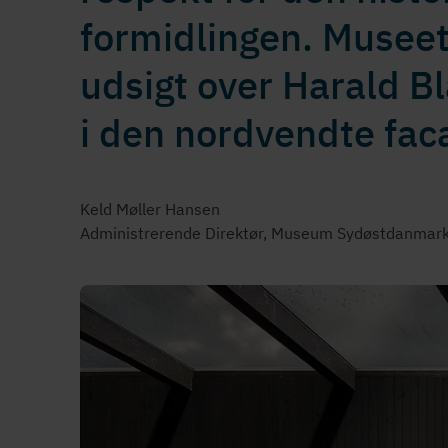
formidlingen. Museet
udsigt over Harald Bl
i den nordvendte faca
Keld Møller Hansen
Ad­mi­ni­stre­ren­de Direktør, Museum Sydøstdanmar