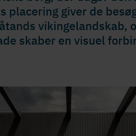
s placering giver de besø
åtands vikin­geland­skab, 
de skaber en visuel forbin
k