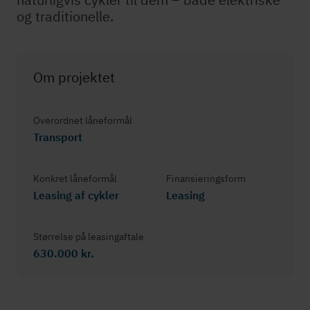
og traditionelle.
Om projektet
Overordnet låneformål
Transport
Konkret låneformål
Fi­nan­si­e­rings­form
Leasing af cykler
Leasing
Størrelse på leasingaftale
630.000 kr.