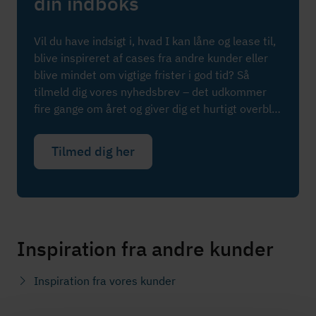
din indboks
Vil du have indsigt i, hvad I kan låne og lease til,
blive inspireret af cases fra andre kunder eller
blive mindet om vigtige frister i god tid? Så
tilmeld dig vores nyhedsbrev – det udkommer
fire gange om året og giver dig et hurtigt overblik
over alt det, der er relevant for dig.
Tilmed dig her
Inspiration fra andre kunder
Inspiration fra vores kunder