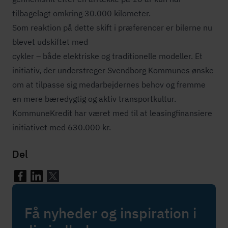
tilbagelagt omkring 30.000 kilometer.
Som reaktion på dette skift i præferencer er bilerne nu
blevet udskiftet med
cykler – både elektriske og traditionelle modeller. Et
initiativ, der understreger Svendborg Kommunes ønske
om at tilpasse sig medarbejdernes behov og fremme
en mere bæredygtig og aktiv trans­port­kul­tur.
KommuneKredit har været med til at lea­sing­fi­nan­si­e­re
initiativet med 630.000 kr.
Del
Få nyheder og inspiration i