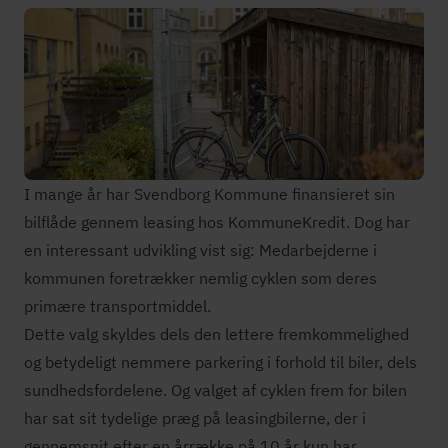
I mange år har Svendborg Kommune finansieret sin
bilflåde gennem leasing hos KommuneKredit. Dog har
en interessant udvikling vist sig: Medarbejderne i
kommunen foretrækker nemlig cyklen som deres
primære trans­port­mid­del.
Dette valg skyldes dels den lettere frem­kom­me­lig­hed
og betydeligt nemmere parkering i forhold til biler, dels
sund­heds­for­de­le­ne. Og valget af cyklen frem for bilen
har sat sit tydelige præg på leasingbilerne, der i
gennemsnit efter en årrække på 10 år kun har