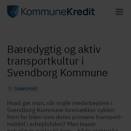
Gå
til
hovedindhold
Bæredygtig og aktiv
trans­port­kul­tur i
Svendborg Kommune
TRANSPORT
Hvad gør man, når nogle medarbejdere i
Svendborg Kommune foretrækker cyklen
frem for bilen som deres primære trans­port­
mid­del i arbejdstiden? Man leaser
naturligvis cykler til dem – både elektriske