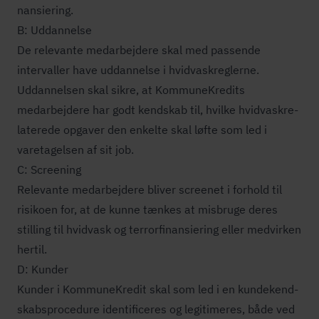
nan­si­e­ring.
B: Uddannelse
De relevante medarbejdere skal med passende
intervaller have uddannelse i hvid­va­skreg­ler­ne.
Uddannelsen skal sikre, at KommuneKredits
medarbejdere har godt kendskab til, hvilke hvid­va­sk­re­
la­te­re­de opgaver den enkelte skal løfte som led i
varetagelsen af sit job.
C: Screening
Relevante medarbejdere bliver screenet i forhold til
risikoen for, at de kunne tænkes at misbruge deres
stilling til hvidvask og ter­r­or­fi­nan­si­e­ring eller medvirken
hertil.
D: Kunder
Kunder i KommuneKredit skal som led i en kun­de­kend­
skabs­pro­ce­du­re identificeres og legitimeres, både ved