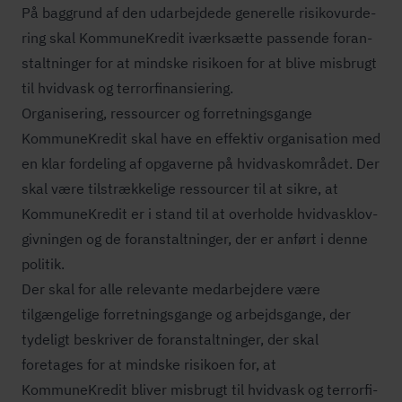
På baggrund af den udarbejdede generelle ri­si­ko­vur­de­
ring skal KommuneKredit iværksætte passende for­an­
stalt­nin­ger for at mindske risikoen for at blive misbrugt
til hvidvask og ter­r­or­fi­nan­si­e­ring.
Organisering, ressourcer og for­ret­nings­gan­ge
KommuneKredit skal have en effektiv organisation med
en klar fordeling af opgaverne på hvid­va­sk­om­rå­det. Der
skal være tilstrækkelige ressourcer til at sikre, at
KommuneKredit er i stand til at overholde hvid­va­s­k­lov­
giv­nin­gen og de for­an­stalt­nin­ger, der er anført i denne
politik.
Der skal for alle relevante medarbejdere være
tilgængelige for­ret­nings­gan­ge og arbejdsgange, der
tydeligt beskriver de for­an­stalt­nin­ger, der skal
foretages for at mindske risikoen for, at
KommuneKredit bliver misbrugt til hvidvask og ter­r­or­fi­