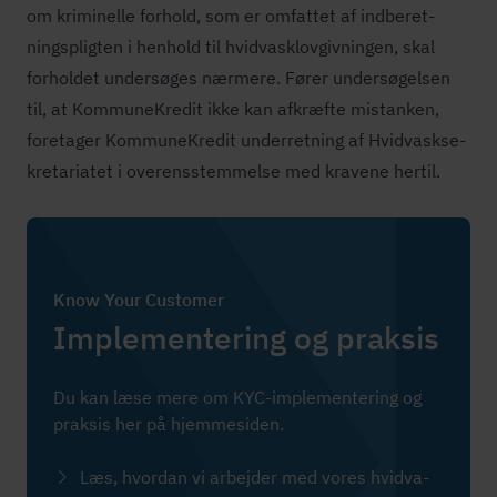
om kriminelle forhold, som er omfattet af ind­be­ret­
nings­plig­ten i henhold til hvid­va­s­k­lov­giv­nin­gen, skal
forholdet undersøges nærmere. Fører undersøgelsen
til, at KommuneKredit ikke kan afkræfte mistanken,
foretager KommuneKredit underretning af Hvid­va­sk­se­
kre­ta­ri­a­tet i over­ens­stem­mel­se med kravene hertil.
Know Your Customer
Implementering og praksis
Du kan læse mere om KYC-implementering og
praksis her på hjemmesiden.
Læs, hvordan vi arbejder med vores hvid­va­