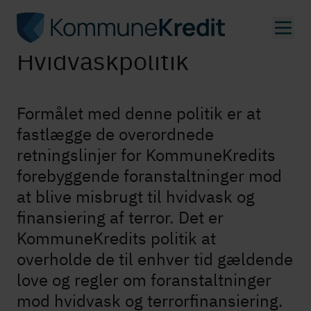
Gå
til
Hvid­va­skpo­li­tik
hovedindhold
Formålet med denne politik er at
fastlægge de overordnede
retningslinjer for KommuneKredits
forebyggende for­an­stalt­nin­ger mod
at blive misbrugt til hvidvask og
finansiering af terror. Det er
KommuneKredits politik at
overholde de til enhver tid gældende
love og regler om for­an­stalt­nin­ger
mod hvidvask og ter­r­or­fi­nan­si­e­ring.