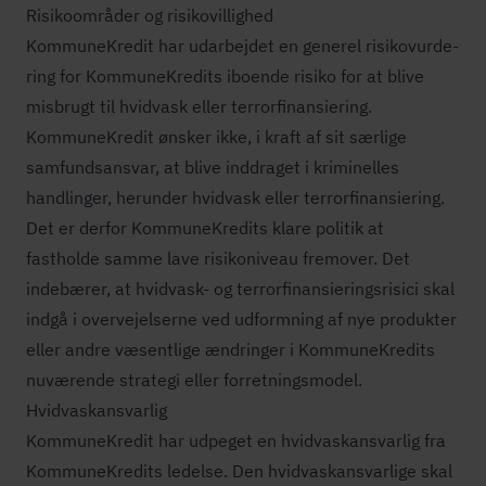
Risikoområder og ri­si­ko­vil­lig­hed
KommuneKredit har udarbejdet en generel ri­si­ko­vur­de­
ring for KommuneKredits iboende risiko for at blive
misbrugt til hvidvask eller ter­r­or­fi­nan­si­e­ring.
KommuneKredit ønsker ikke, i kraft af sit særlige
samfundsansvar, at blive inddraget i kriminelles
handlinger, herunder hvidvask eller ter­r­or­fi­nan­si­e­ring.
Det er derfor KommuneKredits klare politik at
fastholde samme lave risikoniveau fremover. Det
indebærer, at hvidvask- og ter­r­or­fi­nan­si­e­rings­ri­si­ci skal
indgå i overvejelserne ved udformning af nye produkter
eller andre væsentlige ændringer i KommuneKredits
nuværende strategi eller for­ret­nings­mo­del.
Hvid­va­skansvar­lig
KommuneKredit har udpeget en hvid­va­skansvar­lig fra
KommuneKredits ledelse. Den hvid­va­skansvar­li­ge skal