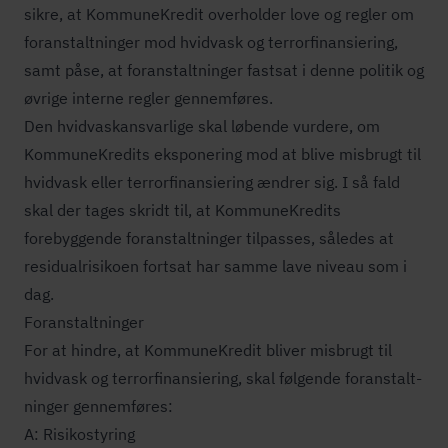
sikre, at KommuneKredit overholder love og regler om
for­an­stalt­nin­ger mod hvidvask og ter­r­or­fi­nan­si­e­ring,
samt påse, at for­an­stalt­nin­ger fastsat i denne politik og
øvrige interne regler gennemføres.
Den hvid­va­skansvar­li­ge skal løbende vurdere, om
KommuneKredits eksponering mod at blive misbrugt til
hvidvask eller ter­r­or­fi­nan­si­e­ring ændrer sig. I så fald
skal der tages skridt til, at KommuneKredits
forebyggende for­an­stalt­nin­ger tilpasses, således at
resi­du­al­ri­si­ko­en fortsat har samme lave niveau som i
dag.
For­an­stalt­nin­ger
For at hindre, at KommuneKredit bliver misbrugt til
hvidvask og ter­r­or­fi­nan­si­e­ring, skal følgende for­an­stalt­
nin­ger gennemføres:
A: Risikostyring