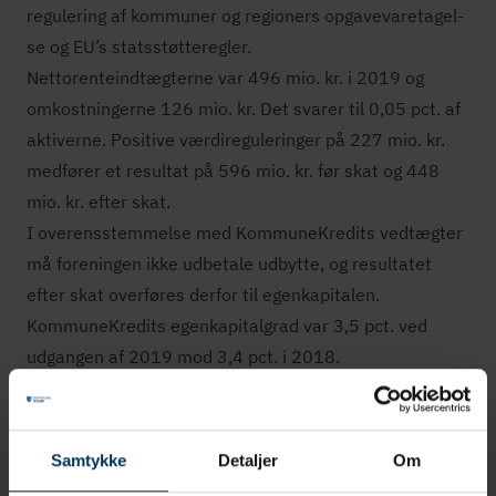
regulering af kommuner og regioners op­ga­ve­va­re­ta­gel­
se og EU’s stats­støt­te­reg­ler.
Net­to­ren­te­ind­tæg­ter­ne var 496 mio. kr. i 2019 og
omkostningerne 126 mio. kr. Det svarer til 0,05 pct. af
aktiverne. Positive vær­di­re­gu­le­rin­ger på 227 mio. kr.
medfører et resultat på 596 mio. kr. før skat og 448
mio. kr. efter skat.
I over­ens­stem­mel­se med KommuneKredits vedtægter
må foreningen ikke udbetale udbytte, og resultatet
efter skat overføres derfor til egenkapitalen.
KommuneKredits egen­ka­pi­tal­grad var 3,5 pct. ved
udgangen af 2019 mod 3,4 pct. i 2018.
I forbindelse med of­fent­lig­gø­rel­sen af årsrapporten
siger be­sty­rel­ses­for­mand Lars Krarup:
"KommuneKredit udsteder obligationer på vegne af
Samtykke
Detaljer
Om
kommuner og regioner, og pengene udlåner vi til lokale