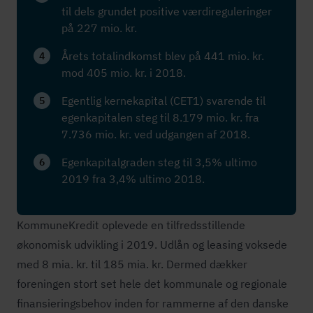
til dels grundet positive vær­di­re­gu­le­rin­ger
på 227 mio. kr.
Årets totalindkomst blev på 441 mio. kr.
4
mod 405 mio. kr. i 2018.
Egentlig kernekapital (CET1) svarende til
5
egenkapitalen steg til 8.179 mio. kr. fra
7.736 mio. kr. ved udgangen af 2018.
Egen­ka­pi­tal­gra­den steg til 3,5% ultimo
6
2019 fra 3,4% ultimo 2018.
KommuneKredit oplevede en til­freds­stil­len­de
økonomisk udvikling i 2019. Udlån og leasing voksede
med 8 mia. kr. til 185 mia. kr. Dermed dækker
foreningen stort set hele det kommunale og regionale
fi­nan­si­e­rings­be­hov inden for rammerne af den danske