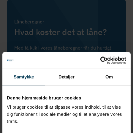
Låneberegner
Hvad koster det at låne?
Med få klik i vores låneberegner får du hurtigt
svar på, hvad det koster at låne hos os.
Se, hvad det koster at låne
Samtykke
Detaljer
Om
Denne hjemmeside bruger cookies
Inspiration fra andre kunder
Vi bruger cookies til at tilpasse vores indhold, til at vise
dig funktioner til sociale medier og til at analysere vores
Få mere inspiration
trafik.