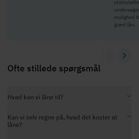
stats­støt­te
undersøger
mulighed fo
grønt lån.
Ofte stillede spørgsmål
Hvad kan vi låne til?
Kan vi selv regne på, hvad det koster at
låne?