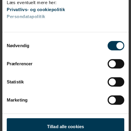
Læs eventuelt mere her:
Privatlivs- og cookiepolitik
Persondatapolitik
Samtykkevalg
Nødvendig
Præferencer
Statistik
Marketing
Lån til læringsmiljøer i Sæby
Tillad alle cookies