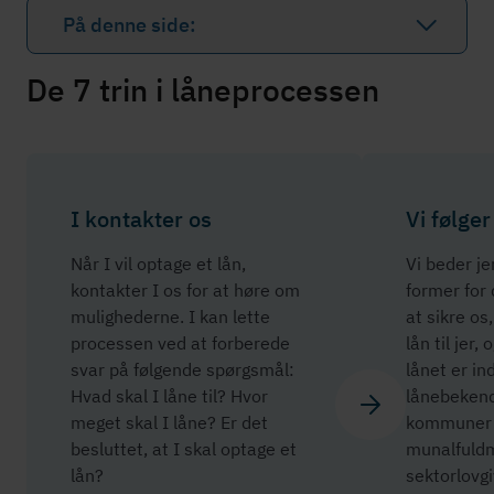
På denne side:
De 7 trin i låneprocessen
I kontakter os
Vi følger
Når I vil optage et lån,
Vi beder je
kontakter I os for at høre om
former for
mulighederne. I kan lette
at sikre os
processen ved at forberede
lån til jer
svar på følgende spørgsmål:
lånet er i
Hvad skal I låne til? Hvor
lå­ne­be­kend
meget skal I låne? Er det
kommuner o
besluttet, at I skal optage et
mu­nal­fuld
lån?
sek­tor­lov­